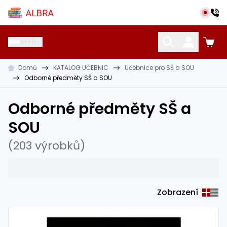
Přeskočit na hlavní obsah
Albra s.r.o.
MENU
Domů
KATALOG UČEBNIC
Učebnice pro SŠ a SOU
KATALOG UČEBNIC
CIZÍ JAZYKY
OSTATNÍ POMŮCKY
Odborné předměty SŠ a SOU
Odborné předměty SŠ a
SOU
(203 výrobků)
Zobrazení