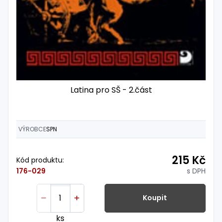
Latina pro SŠ - 2.část
VÝROBCE
SPN
215 Kč
Kód produktu:
s DPH
176-029
Koupit
ks