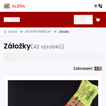
Přeskočit na hlavní obsah
Albra s.r.o.
MENU
Domů
OSTATNÍ POMŮCKY
Záložky
KATALOG UČEBNIC
CIZÍ JAZYKY
OSTATNÍ POMŮCKY
Záložky
(42 výrobků)
Zobrazení