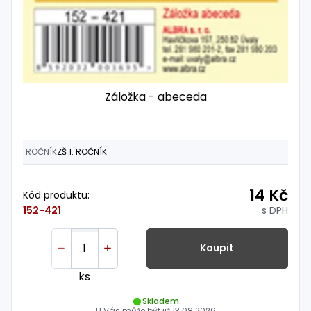
Záložka - abeceda
ROČNÍK
ZŠ 1. ROČNÍK
14 Kč
Kód produktu:
s DPH
152-421
Koupit
ks
Skladem
U Vás může být již
13.08.2026