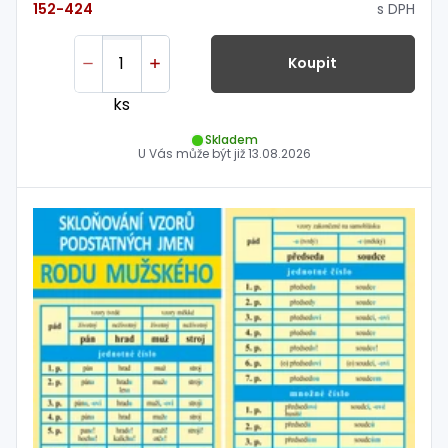
s DPH
152-424
Koupit
ks
Skladem
U Vás může být již
13.08.2026