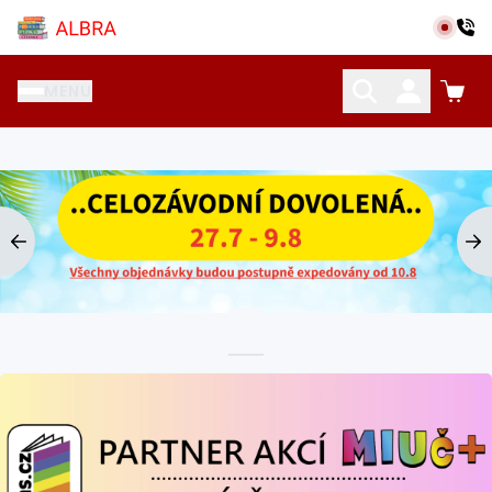
Přeskočit na hlavní obsah
Albra s.r.o.
MENU
KATALOG UČEBNIC
CIZÍ JAZYKY
OSTATNÍ POMŮCKY