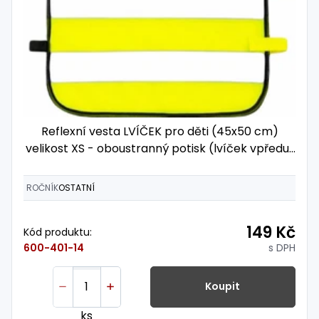
Reflexní vesta LVÍČEK pro děti (45x50 cm)
velikost XS - oboustranný potisk (lvíček vpředu i
vzadu)
ROČNÍK
OSTATNÍ
149 Kč
Kód produktu:
s DPH
600-401-14
Koupit
ks