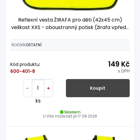
Reflexní vesta ŽIRAFA pro děti (42x45 cm)
velikost XXS - oboustranný potisk (žirafa vpředu
i vzadu)
ROČNÍK
OSTATNÍ
149 Kč
Kód produktu:
s DPH
600-401-8
Koupit
ks
Skladem
U Vás může být již
17.08.2026