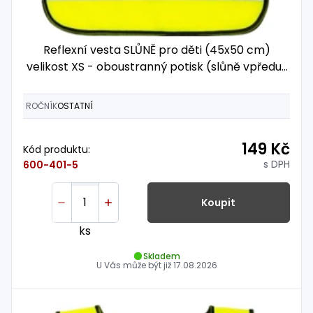
Reflexní vesta SLŮNĚ pro děti (45x50 cm)
velikost XS - oboustranný potisk (slůně vpředu i
vzadu)
ROČNÍK
OSTATNÍ
149 Kč
Kód produktu:
s DPH
600-401-5
Koupit
ks
Skladem
U Vás může být již
17.08.2026