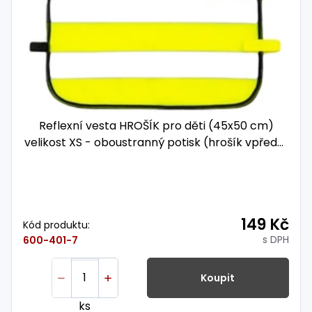
Reflexní vesta HROŠÍK pro děti (45x50 cm)
velikost XS - oboustranný potisk (hrošík vpředu i
vzadu)
149 Kč
Kód produktu:
s DPH
600-401-7
Koupit
ks