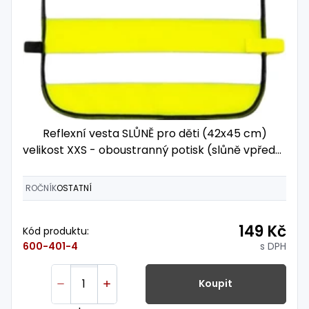
Reflexní vesta SLŮNĚ pro děti (42x45 cm)
velikost XXS - oboustranný potisk (slůně vpředu i
vzadu)
ROČNÍK
OSTATNÍ
149 Kč
Kód produktu:
s DPH
600-401-4
Koupit