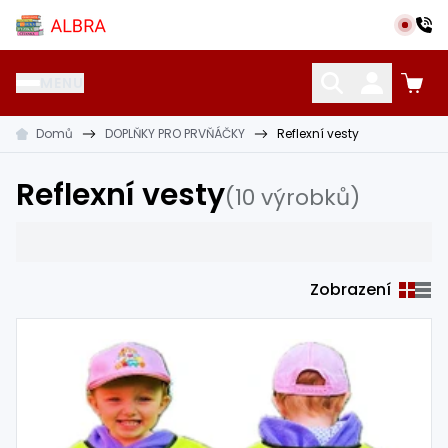
Přeskočit na hlavní obsah
Albra s.r.o.
MENU
Domů
DOPLŇKY PRO PRVŇÁČKY
Reflexní vesty
KATALOG UČEBNIC
CIZÍ JAZYKY
OSTATNÍ POMŮCKY
Reflexní vesty
(10 výrobků)
Zobrazení