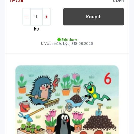
s DPH
11-728
Koupit
ks
Skladem
U Vás může být již
18.08.2026