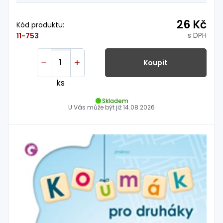
26 Kč
Kód produktu:
s DPH
11-753
Koupit
ks
Skladem
U Vás může být již
14.08.2026