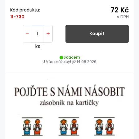
72 Kč
Kód produktu:
s DPH
11-730
Koupit
ks
Skladem
U Vás může být již
14.08.2026