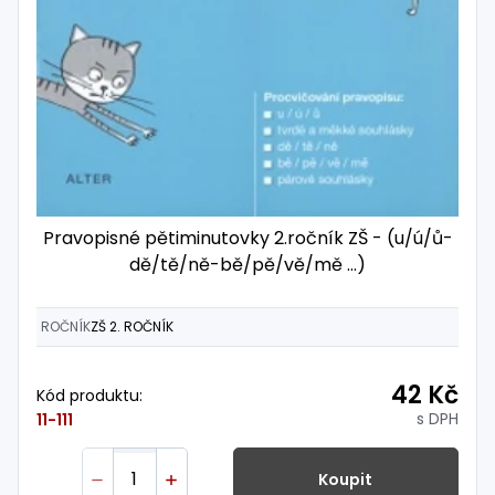
Pravopisné pětiminutovky 2.ročník ZŠ - (u/ú/ů-
dě/tě/ně-bě/pě/vě/mě ...)
ROČNÍK
ZŠ 2. ROČNÍK
42 Kč
Kód produktu:
s DPH
11-111
Koupit