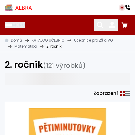
Přeskočit na hlavní obsah
Albra s.r.o.
MENU
Domů
KATALOG UČEBNIC
Učebnice pro ZŠ a VG
KATALOG UČEBNIC
CIZÍ JAZYKY
OSTATNÍ POMŮCKY
Matematika
2. ročník
2. ročník
(121 výrobků)
Zobrazení