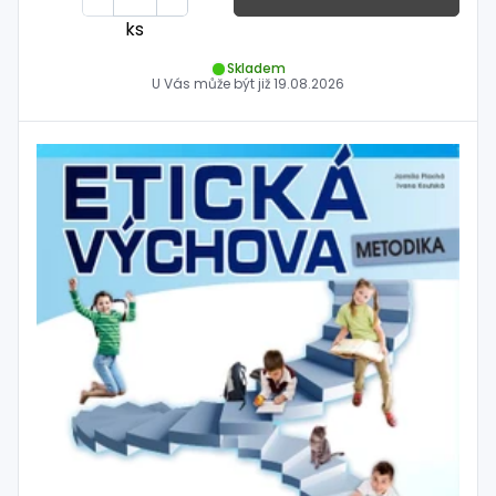
ks
Skladem
U Vás může být již
19.08.2026