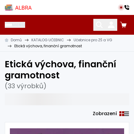
Přeskočit na hlavní obsah
Albra s.r.o.
MENU
Domů
KATALOG UČEBNIC
Učebnice pro ZŠ a VG
KATALOG UČEBNIC
CIZÍ JAZYKY
OSTATNÍ POMŮCKY
Etická výchova, finanční gramotnost
Etická výchova, finanční
gramotnost
(33 výrobků)
Zobrazení