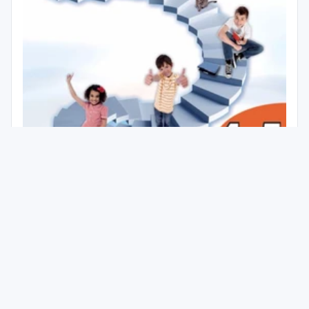
Etická výchova pro 4. - 5.ročník ZŠ - pracovní
listy
ROČNÍK
ZÁKLADNÍ ŠKOLY
200 Kč
Kód produktu:
s DPH
149-77-2