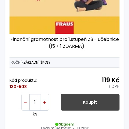
Finanční gramotnost pro 1.stupeň ZŠ - učebnice
- (15 + 1 ZDARMA)
ROČNÍK
ZÁKLADNÍ ŠKOLY
119 Kč
Kód produktu:
s DPH
130-508
Koupit
ks
Skladem
U Vás může být již
17.08.2026