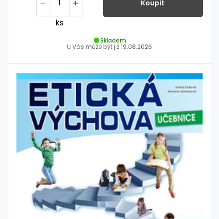
Koupit
ks
Skladem
U Vás může být již
19.08.2026