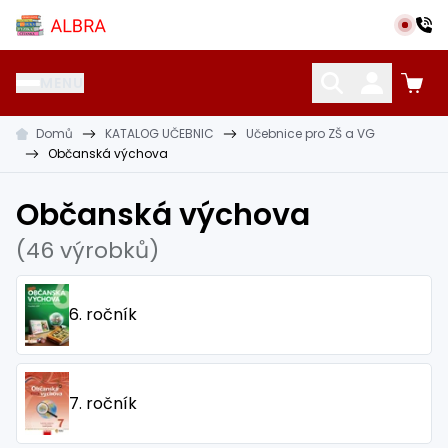
Přeskočit na hlavní obsah
Albra s.r.o.
MENU
Domů
KATALOG UČEBNIC
Učebnice pro ZŠ a VG
KATALOG UČEBNIC
CIZÍ JAZYKY
OSTATNÍ POMŮCKY
Občanská výchova
Občanská výchova
(46 výrobků)
6. ročník
7. ročník