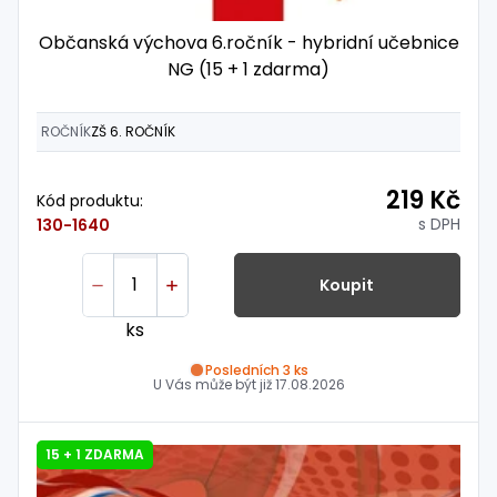
Občanská výchova 6.ročník - hybridní učebnice
NG (15 + 1 zdarma)
ROČNÍK
ZŠ 6. ROČNÍK
219 Kč
Kód produktu:
s DPH
130-1640
Koupit
ks
Posledních 3 ks
U Vás může být již
17.08.2026
15 + 1 ZDARMA