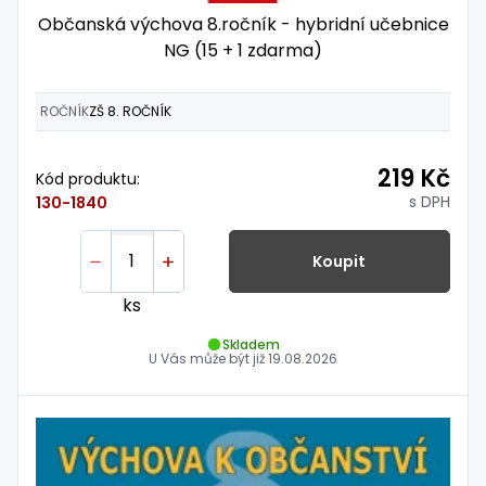
Občanská výchova 8.ročník - hybridní učebnice
NG (15 + 1 zdarma)
ROČNÍK
ZŠ 8. ROČNÍK
219 Kč
Kód produktu:
s DPH
130-1840
Koupit
ks
Skladem
U Vás může být již
19.08.2026