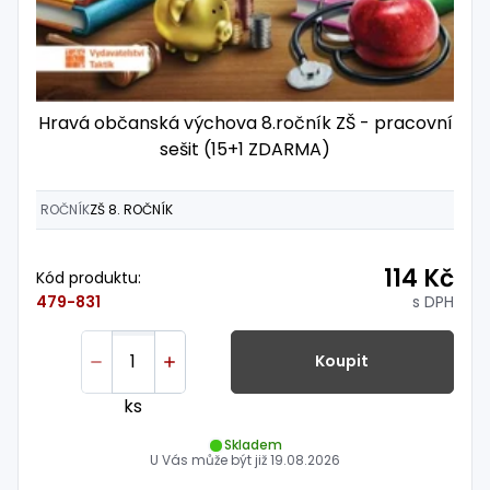
Hravá občanská výchova 8.ročník ZŠ - pracovní
sešit (15+1 ZDARMA)
ROČNÍK
ZŠ 8. ROČNÍK
114 Kč
Kód produktu:
s DPH
479-831
Koupit
ks
Skladem
U Vás může být již
19.08.2026