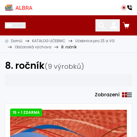
Přeskočit na hlavní obsah
Albra s.r.o.
MENU
Domů
KATALOG UČEBNIC
Učebnice pro ZŠ a VG
KATALOG UČEBNIC
CIZÍ JAZYKY
OSTATNÍ POMŮCKY
Občanská výchova
8. ročník
8. ročník
(9 výrobků)
Zobrazení
15 + 1 ZDARMA