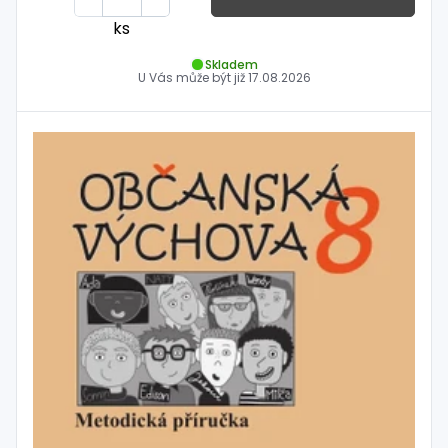
ks
Skladem
U Vás může být již
17.08.2026