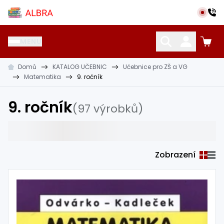
Přeskočit na hlavní obsah
Albra s.r.o.
MENU
Domů
KATALOG UČEBNIC
Učebnice pro ZŠ a VG
KATALOG UČEBNIC
CIZÍ JAZYKY
OSTATNÍ POMŮCKY
Matematika
9. ročník
9. ročník
(97 výrobků)
Zobrazení