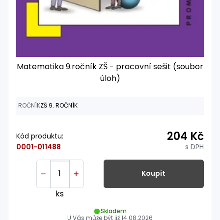
Matematika 9.ročník ZŠ - pracovní sešit (soubor
úloh)
ROČNÍK
ZŠ 9. ROČNÍK
204 Kč
Kód produktu:
s DPH
0001-011488
Koupit
ks
Skladem
U Vás může být již
14.08.2026