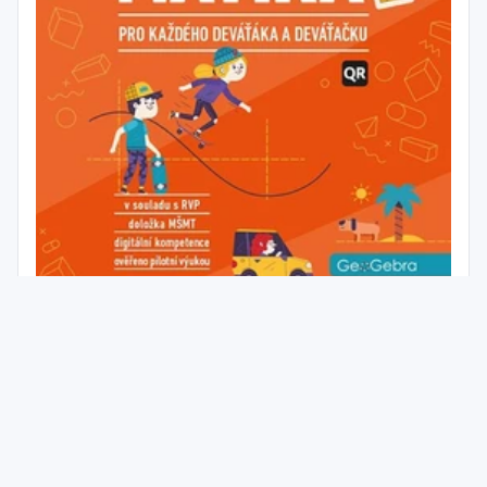
Matematika 9 pro každého deváťáka a
deváťačku - učebnice (15 + 1 zdarna)
ROČNÍK
ZŠ 9. ROČNÍK