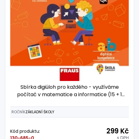
Sbírka digiúloh pro každého - využíváme
počítač v matematice a informatice (15 + 1
zdarma)
ROČNÍK
ZÁKLADNÍ ŠKOLY
299 Kč
Kód produktu:
s DPH
130-685-0