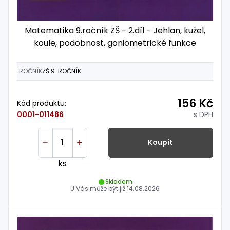
Matematika 9.ročník ZŠ - 2.díl - Jehlan, kužel,
koule, podobnost, goniometrické funkce
ROČNÍK
ZŠ 9. ROČNÍK
156 Kč
Kód produktu:
s DPH
0001-011486
Koupit
ks
Skladem
U Vás může být již
14.08.2026