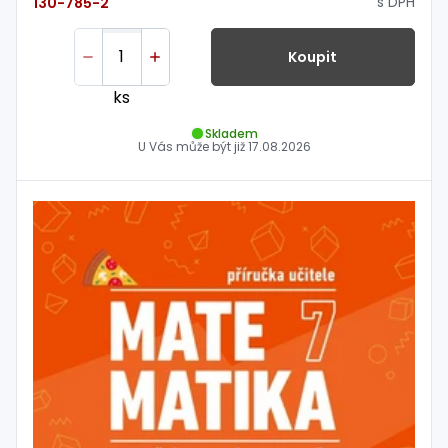
s DPH
130-785-2
Koupit
ks
Skladem
U Vás může být již
17.08.2026