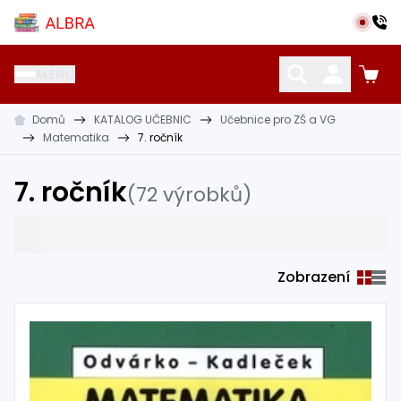
Přeskočit na hlavní obsah
Albra s.r.o.
MENU
Domů
KATALOG UČEBNIC
Učebnice pro ZŠ a VG
KATALOG UČEBNIC
CIZÍ JAZYKY
OSTATNÍ POMŮCKY
Matematika
7. ročník
7. ročník
(72 výrobků)
Zobrazení