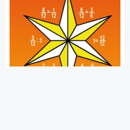
Zlomky snadno a rychle 2.stupeň ZŠ - pracovní
sešit + klíč
ROČNÍK
ZÁKLADNÍ ŠKOLY