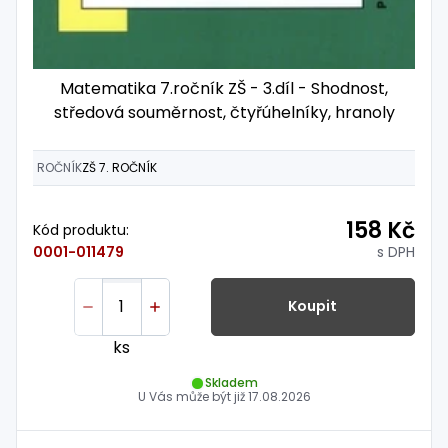
Matematika 7.ročník ZŠ - 3.díl - Shodnost,
středová souměrnost, čtyřúhelníky, hranoly
ROČNÍK
ZŠ 7. ROČNÍK
158 Kč
Kód produktu:
s DPH
0001-011479
Koupit
ks
Skladem
U Vás může být již
17.08.2026