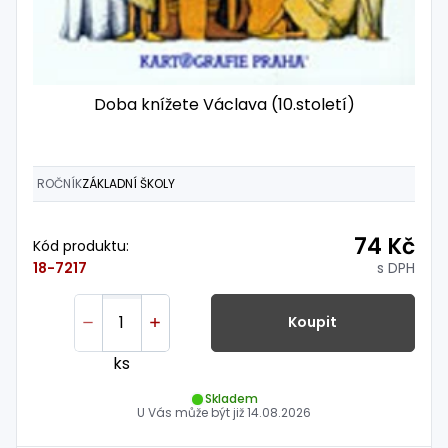
Doba knížete Václava (10.století)
ROČNÍK
ZÁKLADNÍ ŠKOLY
74 Kč
Kód produktu:
s DPH
18-7217
Koupit
ks
Skladem
U Vás může být již
14.08.2026