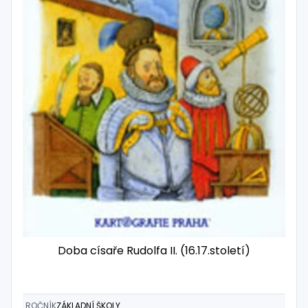
Doba císaře Rudolfa II. (16.17.století)
ROČNÍK
ZÁKLADNÍ ŠKOLY