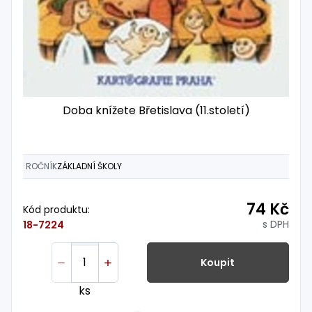
Doba knížete Břetislava (11.století)
ROČNÍK
ZÁKLADNÍ ŠKOLY
74 Kč
Kód produktu:
s DPH
18-7224
Koupit
ks