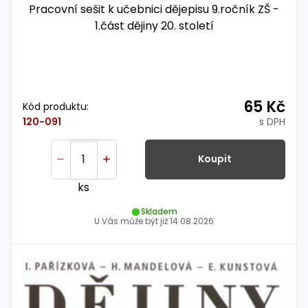
Pracovní sešit k učebnici dějepisu 9.ročník ZŠ -
1.část dějiny 20. století
65 Kč
Kód produktu:
s DPH
120-091
Koupit
ks
Skladem
U Vás může být již
14.08.2026