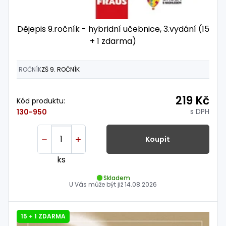
Dějepis 9.ročník - hybridní učebnice, 3.vydání (15
+ 1 zdarma)
ROČNÍK
ZŠ 9. ROČNÍK
219 Kč
Kód produktu:
s DPH
130-950
Koupit
ks
Skladem
U Vás může být již
14.08.2026
15 + 1 ZDARMA