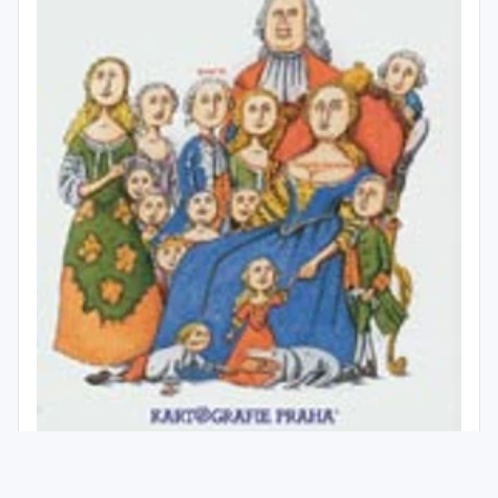
Doba císaře Josefa II. (18.století)