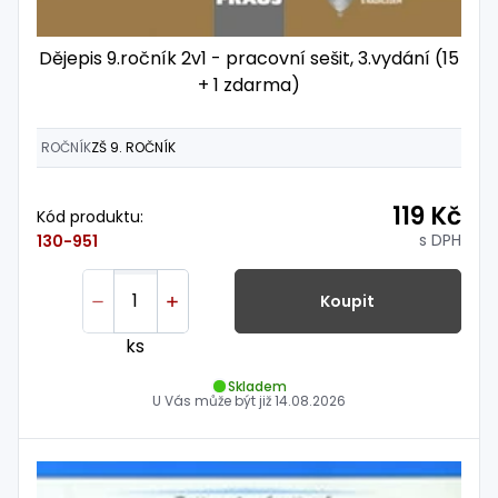
Dějepis 9.ročník 2v1 - pracovní sešit, 3.vydání (15
+ 1 zdarma)
ROČNÍK
ZŠ 9. ROČNÍK
119 Kč
Kód produktu:
s DPH
130-951
Koupit
ks
Skladem
U Vás může být již
14.08.2026