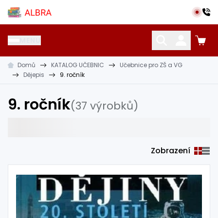
Přeskočit na hlavní obsah
Albra s.r.o.
MENU
Domů
KATALOG UČEBNIC
Učebnice pro ZŠ a VG
KATALOG UČEBNIC
CIZÍ JAZYKY
OSTATNÍ POMŮCKY
Dějepis
9. ročník
9. ročník
(37 výrobků)
Zobrazení