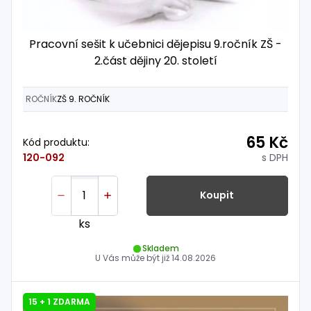
Pracovní sešit k učebnici dějepisu 9.ročník ZŠ -
2.část dějiny 20. století
ROČNÍK
ZŠ 9. ROČNÍK
65 Kč
Kód produktu:
s DPH
120-092
Koupit
ks
Skladem
U Vás může být již
14.08.2026
15 + 1 ZDARMA