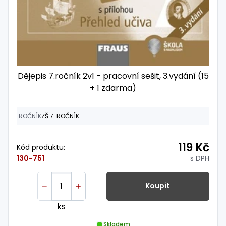
Dějepis 7.ročník 2v1 - pracovní sešit, 3.vydání (15
+ 1 zdarma)
ROČNÍK
ZŠ 7. ROČNÍK
119 Kč
Kód produktu:
s DPH
130-751
Koupit
ks
Skladem