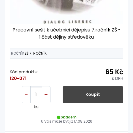
Pracovní sešit k učebnici dějepisu 7.ročník ZŠ -
1.část dějiny středověku
ROČNÍK
ZŠ 7. ROČNÍK
65 Kč
Kód produktu:
s DPH
120-071
Koupit
ks
Skladem
U Vás může být již
17.08.2026