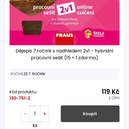
Dějepis 7.ročník s nadhledem 2v1 - hybridní
pracovní sešit (15 + 1 zdarma)
ROČNÍK
ZŠ 7. ROČNÍK
119 Kč
Kód produktu:
s DPH
130-751-2
Koupit
ks