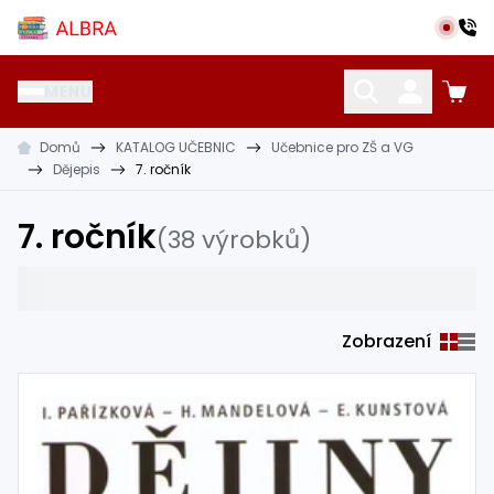
Přeskočit na hlavní obsah
Albra s.r.o.
MENU
Domů
KATALOG UČEBNIC
Učebnice pro ZŠ a VG
KATALOG UČEBNIC
CIZÍ JAZYKY
OSTATNÍ POMŮCKY
Dějepis
7. ročník
7. ročník
(38 výrobků)
Zobrazení