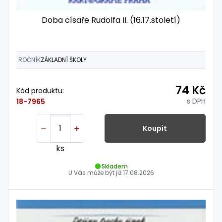
Doba císaře Rudolfa II. (16.17.století)
ROČNÍK
ZÁKLADNÍ ŠKOLY
74 Kč
Kód produktu:
s DPH
18-7965
Koupit
ks
Skladem
U Vás může být již
17.08.2026