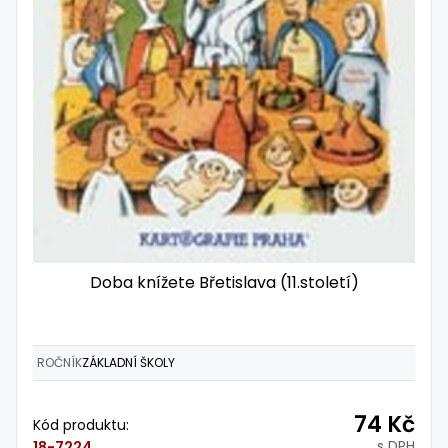
Doba knížete Břetislava (11.století)
ROČNÍK
ZÁKLADNÍ ŠKOLY
74 Kč
Kód produktu:
s DPH
18-7224