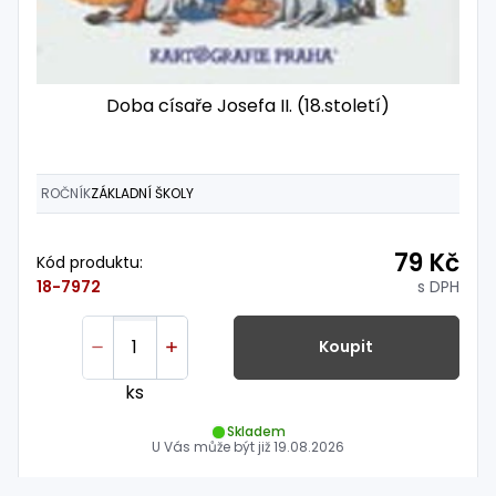
Doba císaře Josefa II. (18.století)
ROČNÍK
ZÁKLADNÍ ŠKOLY
79 Kč
Kód produktu:
s DPH
18-7972
Koupit
ks
Skladem
U Vás může být již
19.08.2026