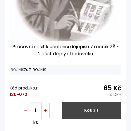
Pracovní sešit k učebnici dějepisu 7.ročník ZŠ -
2.část dějiny středověku
ROČNÍK
ZŠ 7. ROČNÍK
65 Kč
Kód produktu:
s DPH
120-072
Koupit
ks