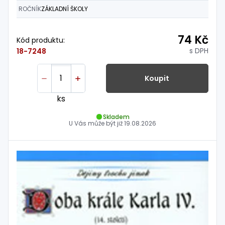
ROČNÍK
ZÁKLADNÍ ŠKOLY
74 Kč
Kód produktu:
s DPH
18-7248
Koupit
ks
Skladem
U Vás může být již
19.08.2026