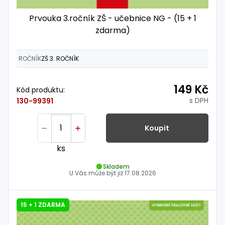
Prvouka 3.ročník ZŠ - učebnice NG - (15 + 1
zdarma)
ROČNÍK
ZŠ 3. ROČNÍK
149 Kč
Kód produktu:
s DPH
130-99391
Koupit
ks
Skladem
U Vás může být již
17.08.2026
15 + 1 ZDARMA