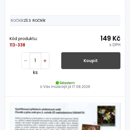
ROČNÍK
ZŠ 3. ROČNÍK
149 Kč
Kód produktu:
s DPH
113-338
Koupit
ks
Skladem
U Vás může být již
17.08.2026