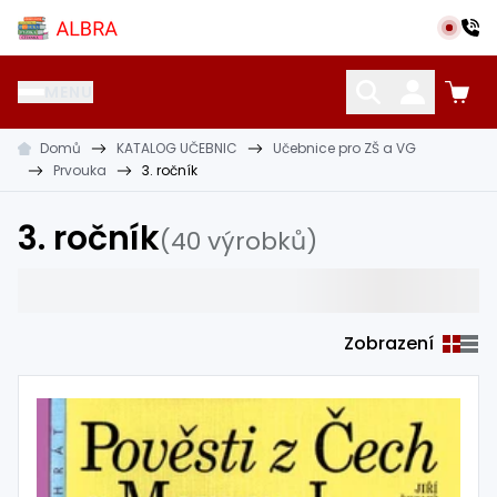
Přeskočit na hlavní obsah
Albra s.r.o.
MENU
Domů
KATALOG UČEBNIC
Učebnice pro ZŠ a VG
KATALOG UČEBNIC
CIZÍ JAZYKY
OSTATNÍ POMŮCKY
Prvouka
3. ročník
3. ročník
(40 výrobků)
Zobrazení