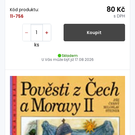
80 Kč
Kód produktu:
s DPH
11-756
Koupit
ks
Skladem
U Vás může být již
17.08.2026