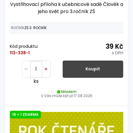
Vystřihovací příloha k učebnicové sadě Člověk a
jeho svět pro 3.ročník ZŠ
ROČNÍK
ZŠ 3. ROČNÍK
39 Kč
Kód produktu:
s DPH
113-338-1
Koupit
ks
Skladem
U Vás může být již
17.08.2026
15 + 1 ZDARMA