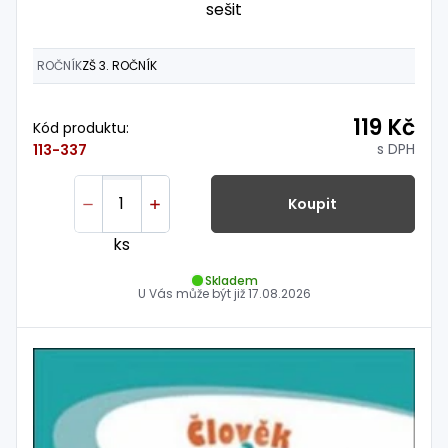
sešit
ROČNÍK
ZŠ 3. ROČNÍK
119 Kč
Kód produktu:
s DPH
113-337
Koupit
ks
Skladem
U Vás může být již
17.08.2026