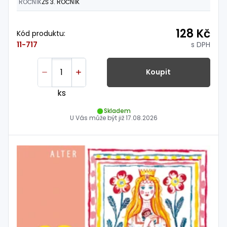
ROČNÍK
ZŠ 3. ROČNÍK
128 Kč
Kód produktu:
s DPH
11-717
Koupit
ks
Skladem
U Vás může být již
17.08.2026