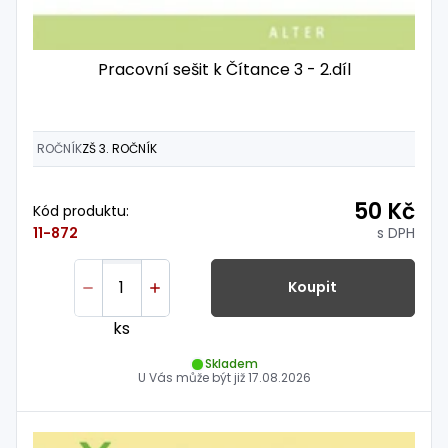
Pracovní sešit k Čítance 3 - 2.díl
ROČNÍK
ZŠ 3. ROČNÍK
50 Kč
Kód produktu:
s DPH
11-872
Koupit
ks
Skladem
U Vás může být již
17.08.2026