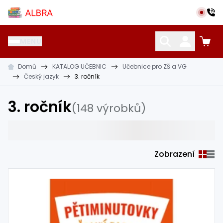
Přeskočit na hlavní obsah
Albra s.r.o.
MENU
Domů
KATALOG UČEBNIC
Učebnice pro ZŠ a VG
KATALOG UČEBNIC
CIZÍ JAZYKY
OSTATNÍ POMŮCKY
Český jazyk
3. ročník
3. ročník
(148 výrobků)
Zobrazení