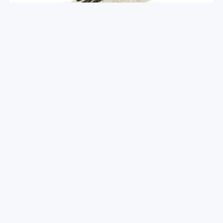
Čítanka 3.ročník ZŠ 2.díl - učebnice MĚKKÁ
VAZBA
ROČNÍK
ZŠ 3. ROČNÍK
116 Kč
Kód produktu:
s DPH
11-878
Koupit
ks
Skladem
U Vás může být již
17.08.2026