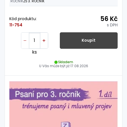
ROČNÍK
ZŠ 3. ROČNÍK
56 Kč
Kód produktu:
s DPH
11-754
Koupit
ks
Skladem
U Vás může být již
17.08.2026