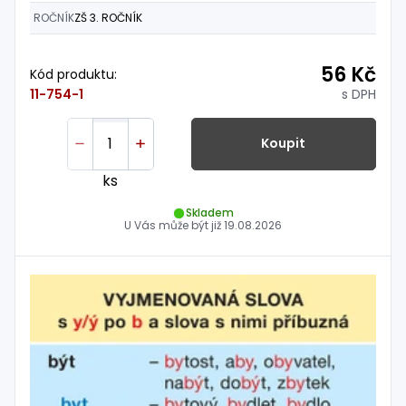
ROČNÍK
ZŠ 3. ROČNÍK
56 Kč
Kód produktu:
s DPH
11-754-1
Koupit
ks
Skladem
U Vás může být již
19.08.2026