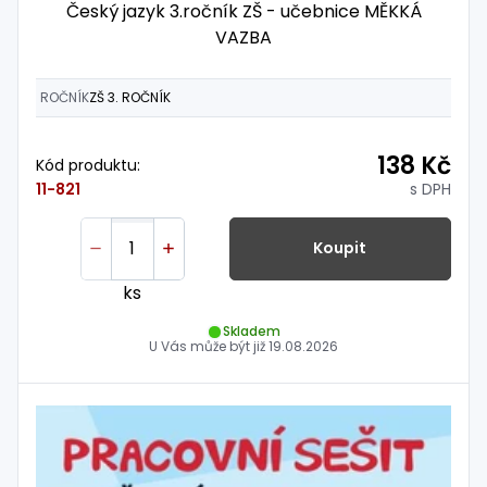
Český jazyk 3.ročník ZŠ - učebnice MĚKKÁ
VAZBA
ROČNÍK
ZŠ 3. ROČNÍK
138 Kč
Kód produktu:
s DPH
11-821
Koupit
ks
Skladem
U Vás může být již
19.08.2026