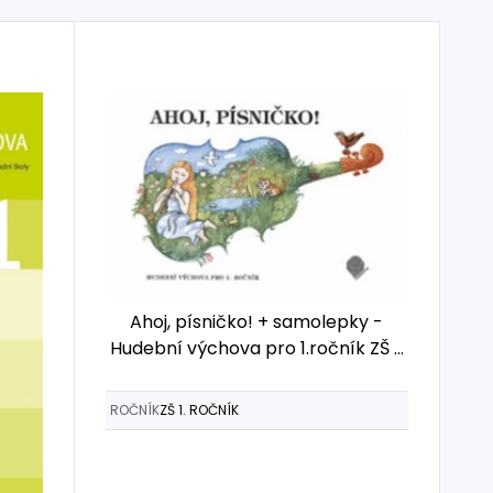
Ahoj, písničko! + samolepky -
Hudební výchova pro 1.ročník ZŠ -
učebnice
ROČNÍK
ZŠ 1. ROČNÍK