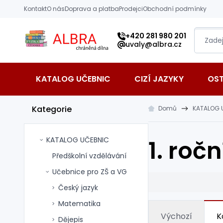
Přeskočit na hlavní obsah
Kontakt
O nás
Doprava a platba
Prodejci
Obchodní podmínky
Albra s.r.o.
+420 281 980 201
uvaly@albra.cz
KATALOG UČEBNIC
CIZÍ JAZYKY
OS
Kategorie
Domů
KATALOG 
KATALOG UČEBNIC
1. ročn
Předškolní vzdělávání
Učebnice pro ZŠ a VG
Český jazyk
Matematika
Výchozí
K
Dějepis