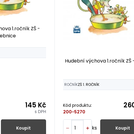
ova 1.ročník ZŠ -
ebnice
Hudební výchova 1.ročník ZŠ 
ROČNÍK
ZŠ 1. ROČNÍK
145 Kč
26
Kód produktu:
s DPH
200-5270
ks
Koupit
Koupit