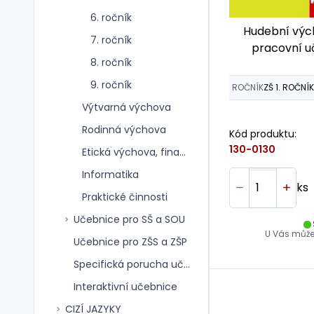
6. ročník
Hudební vých
7. ročník
pracovní uč
8. ročník
Z
9. ročník
ROČNÍK
ZŠ 1. ROČNÍK
Výtvarná výchova
Rodinná výchova
Kód produktu:
130-0130
Etická výchova, finanční gramotnost
Informatika
ks
Praktické činnosti
Učebnice pro SŠ a SOU
U Vás může 
Učebnice pro ZŠS a ZŠP
Specifická porucha učení
Interaktivní učebnice
CIZÍ JAZYKY