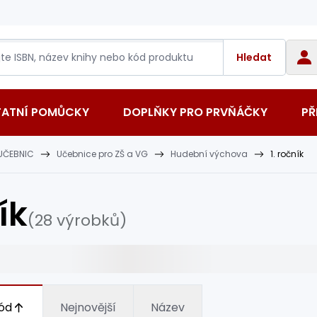
Hledat
TATNÍ POMŮCKY
DOPLŇKY PRO PRVŇÁČKY
PŘ
UČEBNIC
Učebnice pro ZŠ a VG
Hudební výchova
1. ročník
ík
(28 výrobků)
ód
Nejnovější
Název