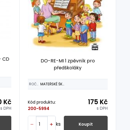
- CD
DO-RE-MI 1 zpěvník pro
předškoláky
ROČNÍK
MATEŘSKÉ ŠKOLY
0 Kč
175 Kč
Kód produktu:
s DPH
s DPH
200-5994
ks
Koupit