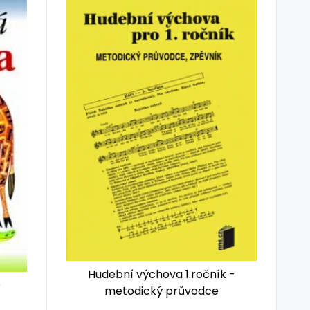
Hudební výchova 1.ročník -
D
metodický průvodce