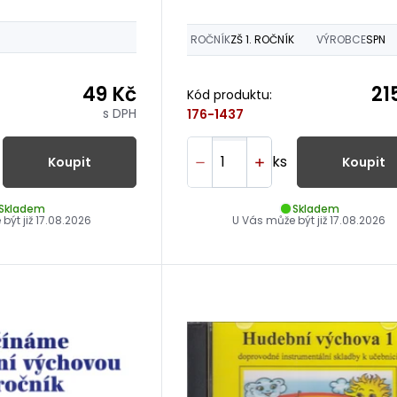
y pro učite
ROČNÍK
ZŠ 1. ROČNÍK
VÝROBCE
SPN
49 Kč
21
Kód produktu:
s DPH
176-1437
ks
Koupit
Koupit
Skladem
Skladem
být již
17.08.2026
U Vás může být již
17.08.2026