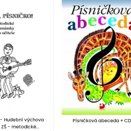
! - Hudební výchova
Písničková abeceda + C
k ZŠ - metodické