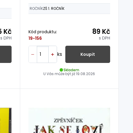
ROČNÍK
ZŠ 1. ROČNÍK
5 Kč
89 Kč
Kód produktu:
s DPH
s DPH
19-156
ks
Koupit
Skladem
U Vás může být již
19.08.2026