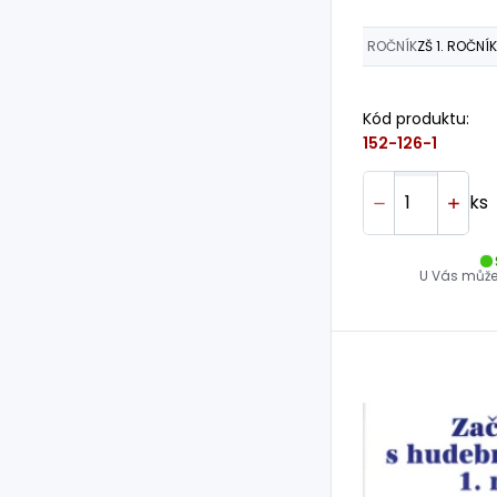
poznámk
ROČNÍK
ZŠ 1. ROČNÍK
Kód produktu:
152-126-1
ks
U Vás může 