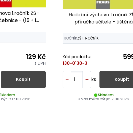
ova 1.ročník ZŠ -
Hudební výchova 1.ročník Z
ebnice - (15 + 1
příručka učitele - tištěná
DARMA)
ROČNÍK
ZŠ 1. ROČNÍK
129 Kč
59
Kód produktu:
s DPH
130-0130-3
ks
Koupit
Koupit
Skladem
Skladem
být již
17.08.2026
U Vás může být již
17.08.2026