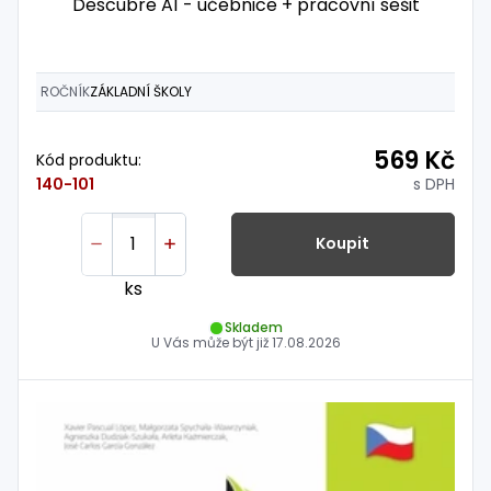
Descubre A1 - učebnice + pracovní sešit
ROČNÍK
ZÁKLADNÍ ŠKOLY
569 Kč
Kód produktu:
s DPH
140-101
Koupit
ks
Skladem
U Vás může být již
17.08.2026