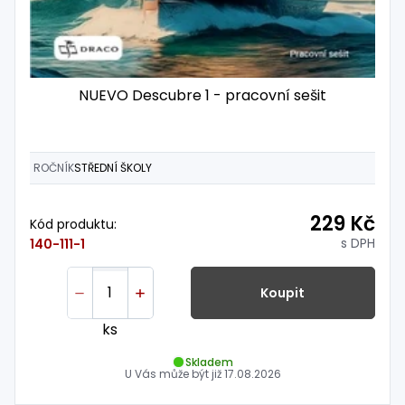
NUEVO Descubre 1 - pracovní sešit
ROČNÍK
STŘEDNÍ ŠKOLY
229 Kč
Kód produktu:
s DPH
140-111-1
Koupit
ks
Skladem
U Vás může být již
17.08.2026