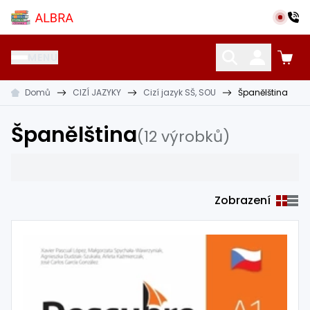
Přeskočit na hlavní obsah
Albra s.r.o.
MENU
Domů
CIZÍ JAZYKY
Cizí jazyk SŠ, SOU
Španělština
KATALOG UČEBNIC
CIZÍ JAZYKY
OSTATNÍ POMŮCKY
Španělština
(12 výrobků)
Zobrazení