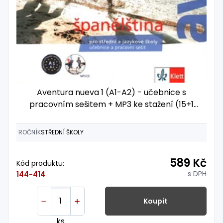
Aventura nueva 1 (A1-A2) - učebnice s
pracovním sešitem + MP3 ke stažení (15+1
ZDARMA)
ROČNÍK
STŘEDNÍ ŠKOLY
589 Kč
Kód produktu:
s DPH
144-414
Koupit
ks