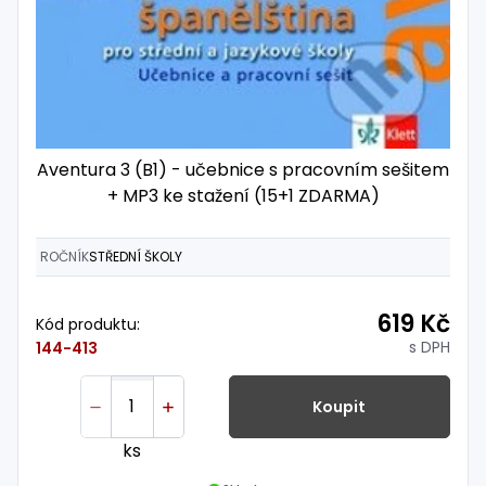
Aventura 3 (B1) - učebnice s pracovním sešitem
+ MP3 ke stažení (15+1 ZDARMA)
ROČNÍK
STŘEDNÍ ŠKOLY
619 Kč
Kód produktu:
s DPH
144-413
Koupit
ks