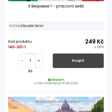
Il Belpaese 1 - pracovní sešit
ROČNÍK
ZÁKLADNÍ ŠKOLY
249 Kč
Kód produktu:
s DPH
140-301-1
Koupit
ks
Skladem
U Vás může být již
19.08.2026