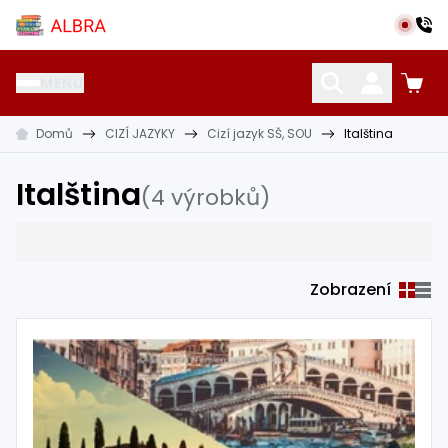
Přeskočit na hlavní obsah
Albra s.r.o.
MENU
Domů
CIZÍ JAZYKY
Cizí jazyk SŠ, SOU
Italština
KATALOG UČEBNIC
CIZÍ JAZYKY
OSTATNÍ POMŮCKY
Italština
(4 výrobků)
Zobrazení