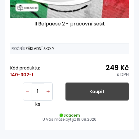
Il Belpaese 2 - pracovní sešit
ROČNÍK
ZÁKLADNÍ ŠKOLY
249 Kč
Kód produktu:
s DPH
140-302-1
Koupit
ks
Skladem
U Vás může být již
19.08.2026