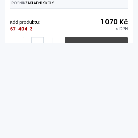
ROČNÍK
ZÁKLADNÍ ŠKOLY
1 070 Kč
Kód produktu:
s DPH
67-404-3
Koupit
ks
Skladem
U Vás může být již
19.08.2026
Načíst další
1
2
3