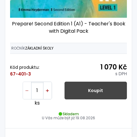
Prepare! Second Edition 1 (A1) - Teacher's Book
with Digital Pack
ROČNÍK
ZÁKLADNÍ ŠKOLY
1 070 Kč
Kód produktu:
s DPH
67-401-3
Koupit
ks
Skladem
U Vás může být již
19.08.2026