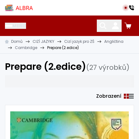
Přeskočit na hlavní obsah
Albra s.r.o.
MENU
Domů
CIZÍ JAZYKY
Cizí jazyk pro ZŠ
Angličtina
KATALOG UČEBNIC
CIZÍ JAZYKY
OSTATNÍ POMŮCKY
Cambridge
Prepare (2.edice)
Prepare (2.edice)
(27 výrobků)
Zobrazení