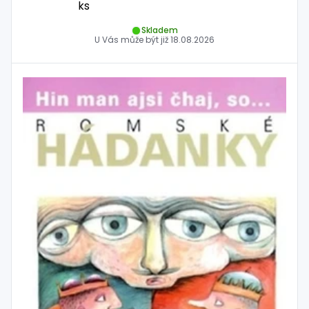
ks
Skladem
U Vás může být již
18.08.2026