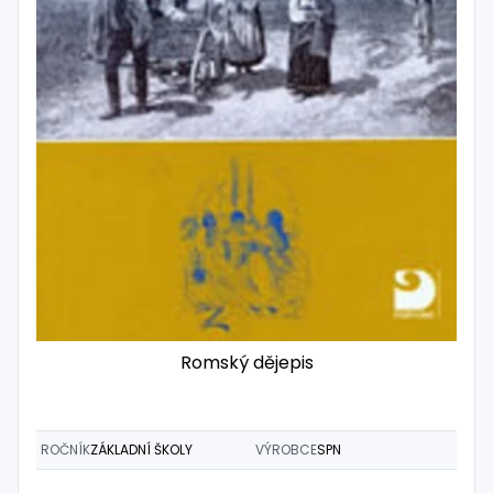
Romský dějepis
ROČNÍK
ZÁKLADNÍ ŠKOLY
VÝROBCE
SPN