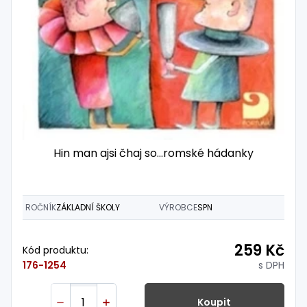
Hin man ajsi čhaj so…romské hádanky
ROČNÍK
ZÁKLADNÍ ŠKOLY
VÝROBCE
SPN
259 Kč
Kód produktu:
s DPH
176-1254
Koupit