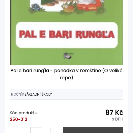
Pal e bari rung'la - pohádka v romštině (O veliké
řepě)
ROČNÍK
ZÁKLADNÍ ŠKOLY
87 Kč
Kód produktu:
s DPH
250-312