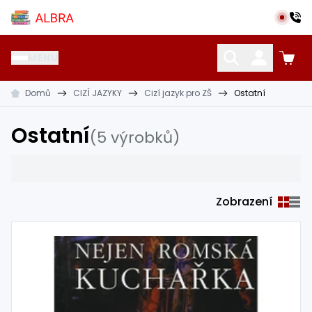
Přeskočit na hlavní obsah
Albra s.r.o.
MENU
Domů
CIZÍ JAZYKY
Cizí jazyk pro ZŠ
Ostatní
KATALOG UČEBNIC
CIZÍ JAZYKY
OSTATNÍ POMŮCKY
Ostatní
(5 výrobků)
Zobrazení