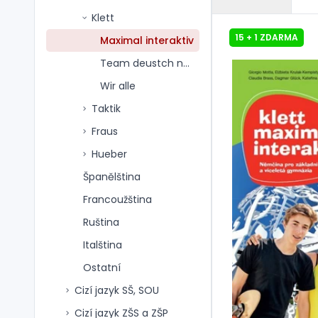
Klett
15 + 1 ZDARMA
Maximal interaktiv
Team deustch neu
Wir alle
Taktik
Fraus
Hueber
Španělština
Francoužština
Ruština
Italština
Ostatní
Cizí jazyk SŠ, SOU
Cizí jazyk ZŠS a ZŠP