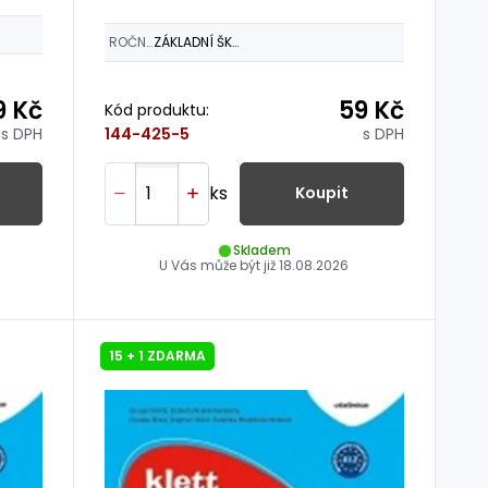
ROČNÍK
ZÁKLADNÍ ŠKOLY
9 Kč
59 Kč
Kód produktu:
s DPH
s DPH
144-425-5
ks
Koupit
Skladem
U Vás může být již
18.08.2026
15 + 1 ZDARMA