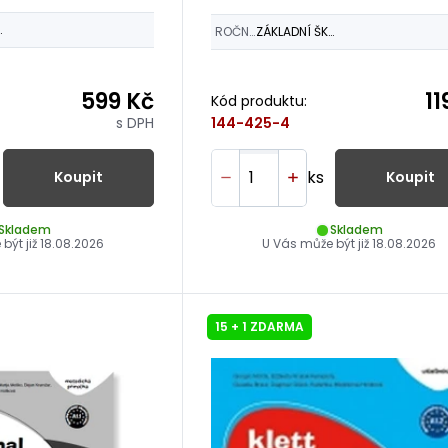
ŠKOLY
ROČNÍK
ZÁKLADNÍ ŠKOLY
599 Kč
11
Kód produktu:
s DPH
144-425-4
ks
Koupit
Koupit
Skladem
Skladem
být již
18.08.2026
U Vás může být již
18.08.2026
15 + 1 ZDARMA