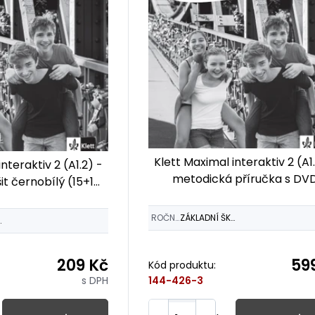
Klett Maximal interaktiv 2 (A1
nteraktiv 2 (A1.2) -
metodická příručka s DV
it černobílý (15+1
DARMA)
ROČNÍK
ZÁKLADNÍ ŠKOLY
ŠKOLY
209 Kč
59
Kód produktu:
s DPH
144-426-3