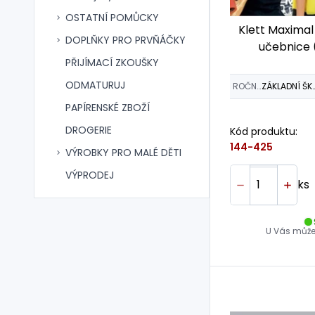
OSTATNÍ POMŮCKY
Klett Maximal i
DOPLŇKY PRO PRVŇÁČKY
učebnice 
PŘIJÍMACÍ ZKOUŠKY
ODMATURUJ
ROČNÍK
ZÁKLADNÍ 
PAPÍRENSKÉ ZBOŽÍ
DROGERIE
Kód produktu:
144-425
VÝROBKY PRO MALÉ DĚTI
VÝPRODEJ
ks
U Vás může 