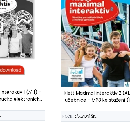
nteraktiv 1 (A1.1) -
Klett Maximal interaktiv 2 (A1
ručka elektronická
učebnice + MP3 ke stažení (
 WWW.KLETT.CZ
zdarma)
ŠKOLY
ROČNÍK
ZÁKLADNÍ ŠKOLY