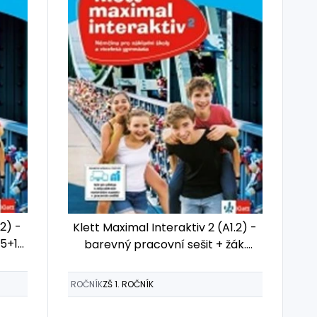
.2) -
Klett Maximal Interaktiv 2 (A1.2) -
15+1
barevný pracovní sešit + žák.
licence (18 měsíců) (15+1 ZDARMA)
ROČNÍK
ZŠ 1. ROČNÍK