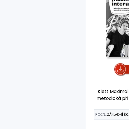
Klett Maximal i
metodická pří
POUZE NA
ROČNÍK
ZÁKLADNÍ 