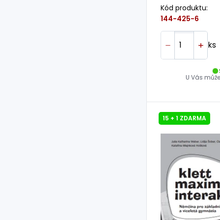
Kód produktu:
144-425-6
ks
U Vás může 
15 + 1 ZDARMA