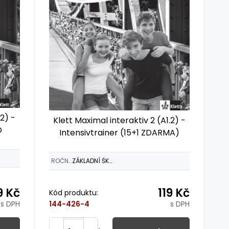
.2) -
Klett Maximal interaktiv 2 (A1.2) -
D
Intensivtrainer (15+1 ZDARMA)
ROČNÍK
ZÁKLADNÍ ŠKOLY
9 Kč
119 Kč
Kód produktu:
s DPH
s DPH
144-426-4