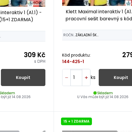
Klett Maximal interaktiv 1 (A1.
nteraktiv 1 (A1.1) -
pracovní sešit barevný s k
(15+1 ZDARMA)
(15+1 ZDARMA)
ROČNÍK
ZÁKLADNÍ ŠKOLY
ŠKOLY
309 Kč
27
Kód produktu:
s DPH
144-425-1
ks
Koupit
Koupit
Skladem
Skladem
být již
14.08.2026
U Vás může být již
14.08.2026
15 + 1 ZDARMA