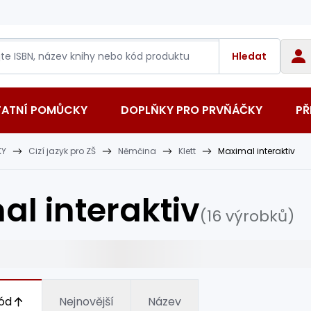
Hledat
TATNÍ POMŮCKY
DOPLŇKY PRO PRVŇÁČKY
PŘ
KY
Cizí jazyk pro ZŠ
Němčina
Klett
Maximal interaktiv
l interaktiv
(16 výrobků)
ód
Nejnovější
Název