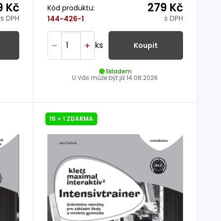
9 Kč
279 Kč
Kód produktu:
s DPH
s DPH
144-426-1
ks
Koupit
Skladem
U Vás může být již
14.08.2026
15 + 1 ZDARMA