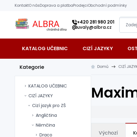
Přeskočit na hlavní obsah
Kontakt
O nás
Doprava a platba
Prodejci
Obchodní podmínky
Albra s.r.o.
+420 281 980 201
uvaly@albra.cz
KATALOG UČEBNIC
CIZÍ JAZYKY
OS
Kategorie
Domů
CIZÍ JAZY
KATALOG UČEBNIC
Maxima
CIZÍ JAZYKY
Cizí jazyk pro ZŠ
Angličtina
Němčina
Výchozí
K
Draco