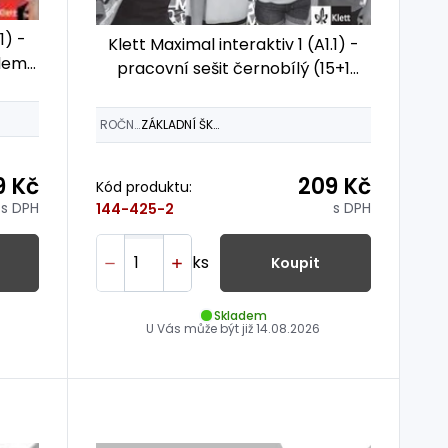
1) -
Klett Maximal interaktiv 1 (A1.1) -
ódem
pracovní sešit černobílý (15+1
ZDARMA)
ROČNÍK
ZÁKLADNÍ ŠKOLY
9 Kč
209 Kč
Kód produktu:
s DPH
s DPH
144-425-2
ks
Koupit
Skladem
U Vás může být již
14.08.2026