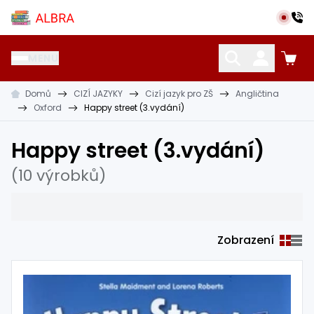
Přeskočit na hlavní obsah
Albra s.r.o.
MENU
Domů
CIZÍ JAZYKY
Cizí jazyk pro ZŠ
Angličtina
KATALOG UČEBNIC
CIZÍ JAZYKY
OSTATNÍ POMŮCKY
Oxford
Happy street (3.vydání)
Happy street (3.vydání)
(10 výrobků)
Zobrazení