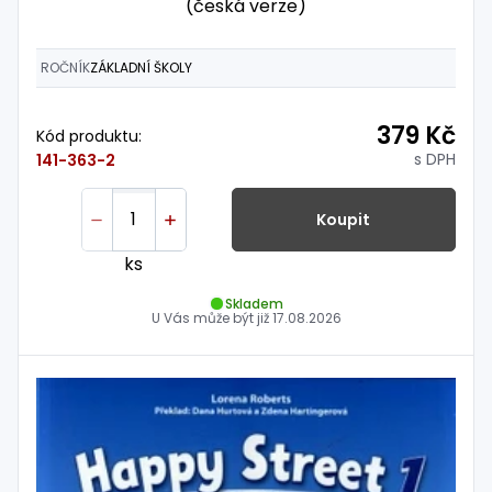
(česká verze)
ROČNÍK
ZÁKLADNÍ ŠKOLY
379 Kč
Kód produktu:
s DPH
141-363-2
Koupit
ks
Skladem
U Vás může být již
17.08.2026