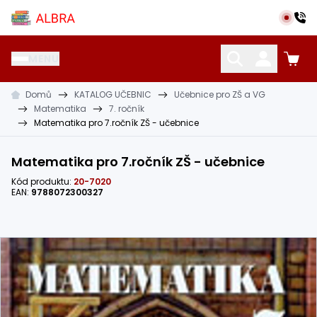
Přeskočit na hlavní obsah
Albra s.r.o.
MENU
Domů
KATALOG UČEBNIC
Učebnice pro ZŠ a VG
KATALOG UČEBNIC
CIZÍ JAZYKY
OSTATNÍ POMŮCKY
Matematika
7. ročník
Matematika pro 7.ročník ZŠ - učebnice
Matematika pro 7.ročník ZŠ - učebnice
Kód produktu:
20-7020
EAN:
9788072300327