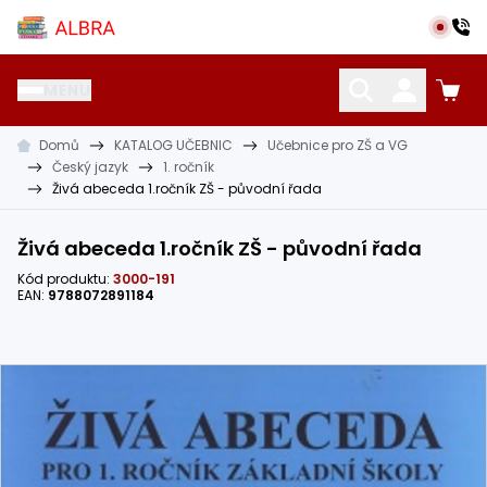
Přeskočit na hlavní obsah
Albra s.r.o.
MENU
Domů
KATALOG UČEBNIC
Učebnice pro ZŠ a VG
KATALOG UČEBNIC
CIZÍ JAZYKY
OSTATNÍ POMŮCKY
Český jazyk
1. ročník
Živá abeceda 1.ročník ZŠ - původní řada
Živá abeceda 1.ročník ZŠ - původní řada
Kód produktu:
3000-191
EAN:
9788072891184