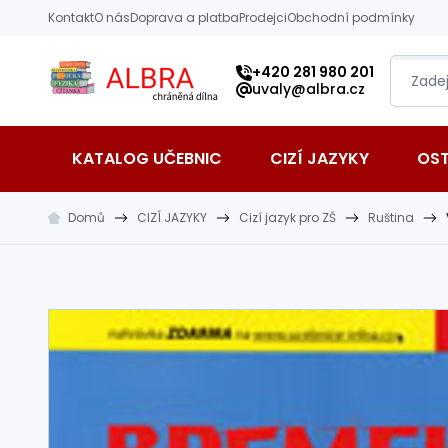
Přeskočit na hlavní obsah
Kontakt
O nás
Doprava a platba
Prodejci
Obchodní podmínky
Albra s.r.o.
+420 281 980 201
uvaly@albra.cz
KATALOG UČEBNIC
CIZÍ JAZYKY
OS
Domů
CIZÍ JAZYKY
Cizí jazyk pro ZŠ
Ruština