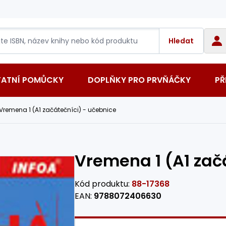
Hledat
TATNÍ POMŮCKY
DOPLŇKY PRO PRVŇÁČKY
PŘ
Vremena 1 (A1 začátečníci) - učebnice
Vremena 1 (A1 zač
Kód produktu:
88-17368
EAN:
9788072406630