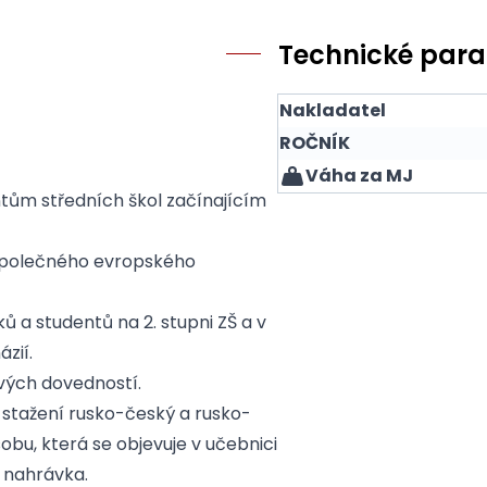
Technické par
Nakladatel
ROČNÍK
Váha za MJ
tům středních škol začínajícím
 Společného evropského
ků a studentů na 2. stupni ZŠ a v
zií.
ových dovedností.
 stažení rusko-český a rusko-
obu, která se objevuje v učebnici
 nahrávka.