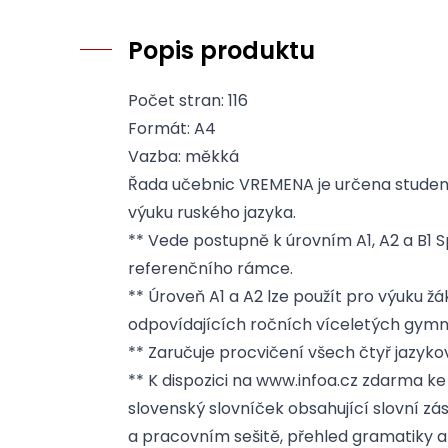
Popis produktu
Počet stran: 116
Formát: A4
Vazba: měkká
Řada učebnic VREMENA je určena studen
výuku ruského jazyka.
** Vede postupně k úrovním A1, A2 a B1
referenčního rámce.
** Úroveň A1 a A2 lze použít pro výuku žá
odpovídajících ročních víceletých gymná
** Zaručuje procvičení všech čtyř jazyk
** K dispozici na www.infoa.cz zdarma ke
slovenský slovníček obsahující slovní zás
a pracovním sešitě, přehled gramatiky a