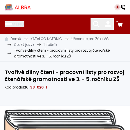
Přeskočit na hlavní obsah
Albra s.r.o.
MENU
Domů
KATALOG UČEBNIC
Učebnice pro ZŠ a VG
KATALOG UČEBNIC
CIZÍ JAZYKY
OSTATNÍ POMŮCKY
Český jazyk
1. ročník
Tvořivé dílny čtení - pracovní listy pro rozvoj čtenářské
gramotnosti ve 3. - 5. ročníku ZŠ
Tvořivé dílny čtení - pracovní listy pro rozvoj
čtenářské gramotnosti ve 3. - 5. ročníku ZŠ
Kód produktu:
38-020-1