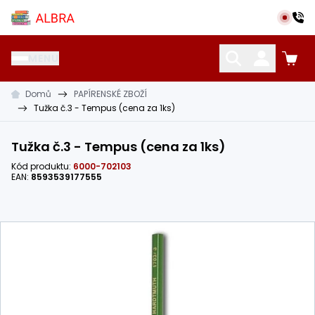
Přeskočit na hlavní obsah
Albra s.r.o.
MENU
Domů
PAPÍRENSKÉ ZBOŽÍ
KATALOG UČEBNIC
CIZÍ JAZYKY
OSTATNÍ POMŮCKY
Tužka č.3 - Tempus (cena za 1ks)
Tužka č.3 - Tempus (cena za 1ks)
Kód produktu:
6000-702103
EAN:
8593539177555