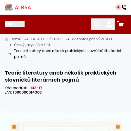
Přeskočit na hlavní obsah
Albra s.r.o.
MENU
Domů
KATALOG UČEBNIC
Učebnice pro SŠ a SOU
KATALOG UČEBNIC
CIZÍ JAZYKY
OSTATNÍ POMŮCKY
Český jazyk SŠ a SOU
Teorie literatury aneb několik praktických slovníčků literárních
pojmů
Teorie literatury aneb několik praktických
slovníčků literárních pojmů
Kód produktu:
133-17
EAN:
1000000014303