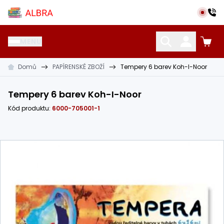
Přeskočit na hlavní obsah
Albra s.r.o.
MENU
Domů
PAPÍRENSKÉ ZBOŽÍ
Tempery 6 barev Koh-I-Noor
KATALOG UČEBNIC
CIZÍ JAZYKY
OSTATNÍ POMŮCKY
Tempery 6 barev Koh-I-Noor
Kód produktu:
6000-705001-1