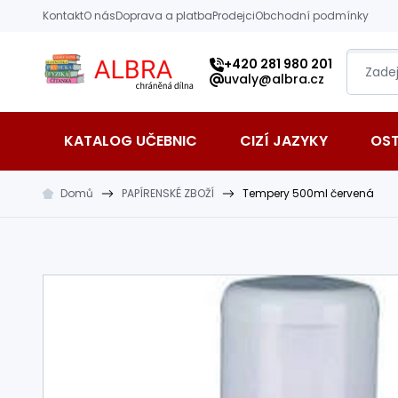
Přeskočit na hlavní obsah
Kontakt
O nás
Doprava a platba
Prodejci
Obchodní podmínky
Albra s.r.o.
+420 281 980 201
uvaly@albra.cz
KATALOG UČEBNIC
CIZÍ JAZYKY
OS
Domů
PAPÍRENSKÉ ZBOŽÍ
Tempery 500ml červená