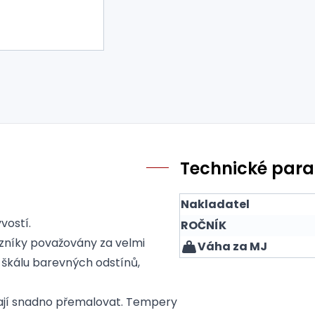
Technické par
Nakladatel
vostí.
ROČNÍK
zníky považovány za velmi
Váha za MJ
 škálu barevných odstínů,
dají snadno přemalovat. Tempery