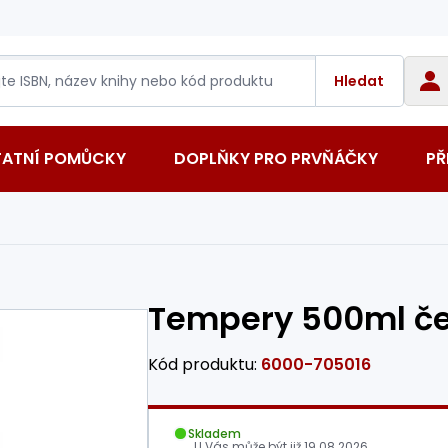
Hledat
TATNÍ POMŮCKY
DOPLŇKY PRO PRVŇÁČKY
PŘ
Tempery 500ml č
Kód produktu:
6000-705016
Skladem
U Vás může být již
19.08.2026