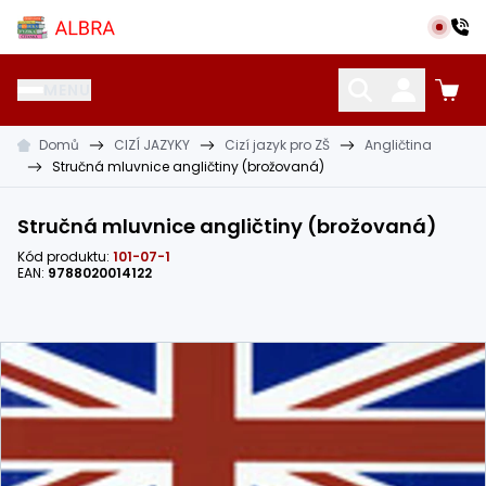
Přeskočit na hlavní obsah
Albra s.r.o.
MENU
Domů
CIZÍ JAZYKY
Cizí jazyk pro ZŠ
Angličtina
KATALOG UČEBNIC
CIZÍ JAZYKY
OSTATNÍ POMŮCKY
Stručná mluvnice angličtiny (brožovaná)
Stručná mluvnice angličtiny (brožovaná)
Kód produktu:
101-07-1
EAN:
9788020014122