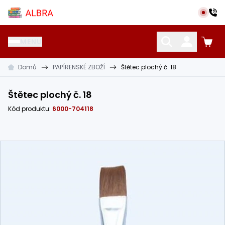
Přeskočit na hlavní obsah
Albra s.r.o.
MENU
Domů
PAPÍRENSKÉ ZBOŽÍ
Štětec plochý č. 18
KATALOG UČEBNIC
CIZÍ JAZYKY
OSTATNÍ POMŮCKY
Štětec plochý č. 18
Kód produktu:
6000-704118