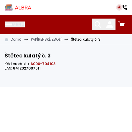
Přeskočit na hlavní obsah
Albra s.r.o.
MENU
Domů
PAPÍRENSKÉ ZBOŽÍ
Štětec kulatý č. 3
KATALOG UČEBNIC
CIZÍ JAZYKY
OSTATNÍ POMŮCKY
Štětec kulatý č. 3
Kód produktu:
6000-704103
EAN:
8412027007511