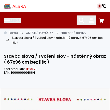
Přeskočit na hlavní obsah
Albra s.r.o.
MENU
Domů
OSTATNÍ POMŮCKY
Nástěnné obrazy
KATALOG UČEBNIC
CIZÍ JAZYKY
OSTATNÍ POMŮCKY
Stavba slova / Tvoření slov - nástěnný obraz ( 67x96 cm bez
lišt )
Stavba slova / Tvoření slov - nástěnný obraz
( 67x96 cm bez lišt )
Kód produktu:
11-0621
EAN:
1000000001884