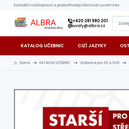
Přeskočit na hlavní obsah
Kontakt
O nás
Doprava a platba
Prodejci
Obchodní podmínky
Albra s.r.o.
+420 281 980 201
uvaly@albra.cz
KATALOG UČEBNIC
CIZÍ JAZYKY
OS
Domů
KATALOG UČEBNIC
Učebnice pro SŠ a SOU