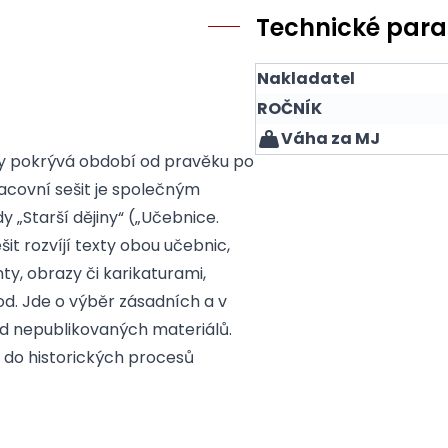
Technické par
Nakladatel
ROČNÍK
Váha za MJ
ady pokrývá období od pravěku po
racovní sešit je společným
y „Starší dějiny“ („Učebnice.
šit rozvíjí texty obou učebnic,
, obrazy či karikaturami,
d. Jde o výběr zásadních a v
d nepublikovaných materiálů.
ed do historických procesů