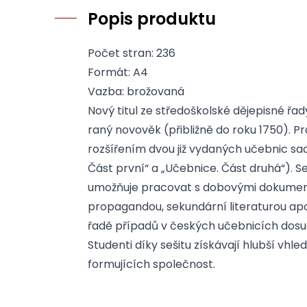
Popis produktu
Počet stran: 236
Formát: A4
Vazba: brožovaná
Nový titul ze středoškolské dějepisné ř
raný novověk (přibližně do roku 1750). P
rozšířením dvou již vydaných učebnic sad
Část první“ a „Učebnice. Část druhá“). Se
umožňuje pracovat s dobovými dokumenty
propagandou, sekundární literaturou apo
řadě případů v českých učebnicích dosu
Studenti díky sešitu získávají hlubší vhl
formujících společnost.