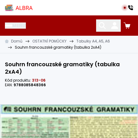
Přeskočit na hlavní obsah
Albra s.r.o.
MENU
Domů
OSTATNÍ POMŮCKY
Tabulky A4, A5, A6
KATALOG UČEBNIC
CIZÍ JAZYKY
OSTATNÍ POMŮCKY
Souhrn francouzské gramatiky (tabulka 2xA4)
Souhrn francouzské gramatiky (tabulka
2xA4)
Kód produktu:
313-06
EAN:
9788085848366