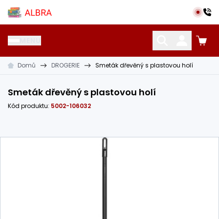
Přeskočit na hlavní obsah
Albra s.r.o.
MENU
Domů
DROGERIE
Smeták dřevěný s plastovou holí
KATALOG UČEBNIC
CIZÍ JAZYKY
OSTATNÍ POMŮCKY
Smeták dřevěný s plastovou holí
Kód produktu:
5002-106032