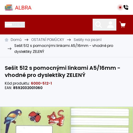
Přeskočit na hlavní obsah
Albra s.r.o.
MENU
Domů
OSTATNÍ POMŮCKY
Sešity na psaní
KATALOG UČEBNIC
CIZÍ JAZYKY
OSTATNÍ POMŮCKY
Sešit 512 s pomocnými linkami A5/16mm - vhodné pro
dyslektiky ZELENÝ
Sešit 512 s pomocnými linkami A5/16mm -
vhodné pro dyslektiky ZELENÝ
Kód produktu:
6000-512-1
EAN:
8592032001060