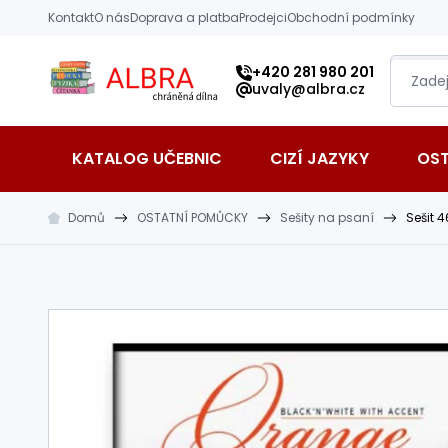
Přeskočit na hlavní obsah
Kontakt
O nás
Doprava a platba
Prodejci
Obchodní podmínky
Albra s.r.o.
+420 281 980 201
uvaly@albra.cz
KATALOG UČEBNIC
CIZÍ JAZYKY
OS
Domů
OSTATNÍ POMŮCKY
Sešity na psaní
Sešit 4