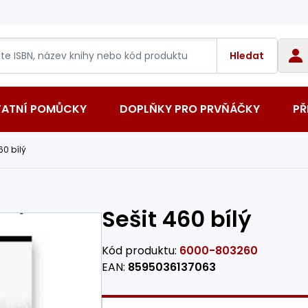
Hledat
TATNÍ POMŮCKY
DOPLŇKY PRO PRVŇÁČKY
PŘ
60 bílý
Sešit 460 bílý
Kód produktu:
6000-803260
EAN:
8595036137063