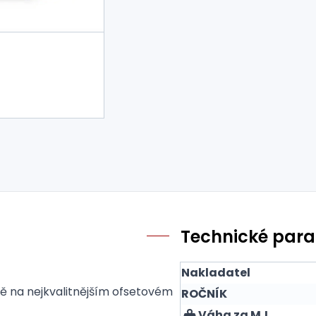
Technické par
Nakladatel
tě na nejkvalitnějším ofsetovém
ROČNÍK
Váha za MJ