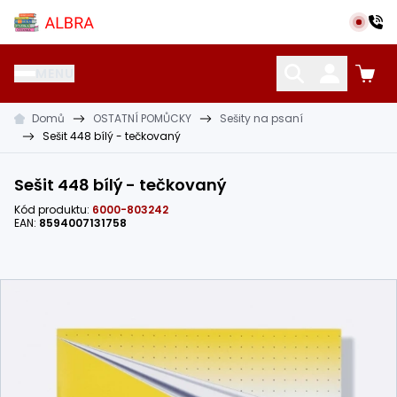
Přeskočit na hlavní obsah
Albra s.r.o.
MENU
Domů
OSTATNÍ POMŮCKY
Sešity na psaní
KATALOG UČEBNIC
CIZÍ JAZYKY
OSTATNÍ POMŮCKY
Sešit 448 bílý - tečkovaný
Sešit 448 bílý - tečkovaný
Kód produktu:
6000-803242
EAN:
8594007131758