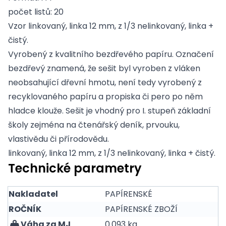
počet listů: 20
Vzor linkovaný, linka 12 mm, z 1/3 nelinkovaný, linka +
čistý.
Vyrobený z kvalitního bezdřevého papíru. Označení
bezdřevý znamená, že sešit byl vyroben z vláken
neobsahující dřevní hmotu, není tedy vyrobený z
recyklovaného papíru a propiska či pero po něm
hladce klouže. Sešit je vhodný pro I. stupeň základní
školy zejména na čtenářský deník, prvouku,
vlastivědu či přírodovědu.
linkovaný, linka 12 mm, z 1/3 nelinkovaný, linka + čistý.
Technické parametry
Nakladatel
PAPÍRENSKÉ
ROČNÍK
PAPÍRENSKÉ ZBOŽÍ
Váha za MJ
0.093 kg