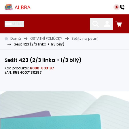
Přeskočit na hlavní obsah
Albra s.r.o.
MENU
Domů
OSTATNÍ POMŮCKY
Sešity na psaní
KATALOG UČEBNIC
CIZÍ JAZYKY
OSTATNÍ POMŮCKY
Sešit 423 (2/3 linka + 1/3 bílý)
Sešit 423 (2/3 linka + 1/3 bílý)
Kód produktu:
6000-803197
EAN:
8594007130287