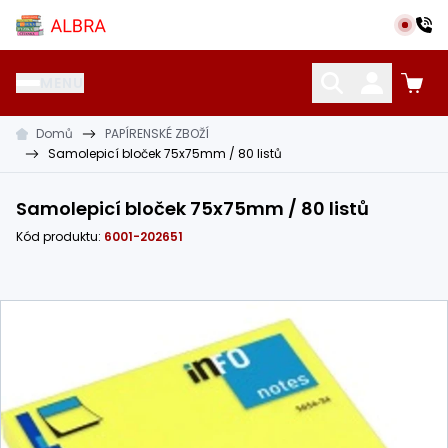
Přeskočit na hlavní obsah
Albra s.r.o.
MENU
Domů
PAPÍRENSKÉ ZBOŽÍ
KATALOG UČEBNIC
CIZÍ JAZYKY
OSTATNÍ POMŮCKY
Samolepicí bloček 75x75mm / 80 listů
Samolepicí bloček 75x75mm / 80 listů
Kód produktu:
6001-202651