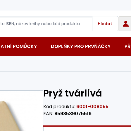
Hledat
TATNÍ POMŮCKY
DOPLŇKY PRO PRVŇÁČKY
PŘ
Pryž tvárlivá
Kód produktu:
6001-008055
EAN:
8593539075516