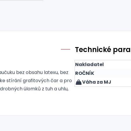
Technické par
Nakladatel
kaučuku bez obsahu latexu, bez
ROČNÍK
 ke stírání grafitových čar a pro
Váha za MJ
í drobných úlomků z tuh a uhlu,