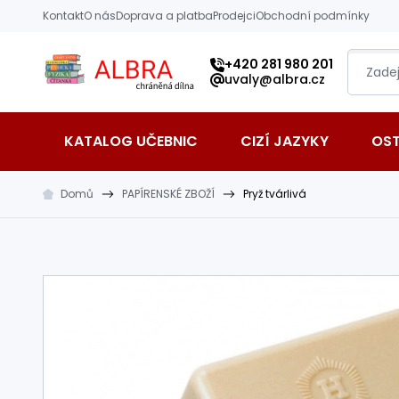
Přeskočit na hlavní obsah
Kontakt
O nás
Doprava a platba
Prodejci
Obchodní podmínky
Albra s.r.o.
+420 281 980 201
uvaly@albra.cz
KATALOG UČEBNIC
CIZÍ JAZYKY
OS
Domů
PAPÍRENSKÉ ZBOŽÍ
Pryž tvárlivá