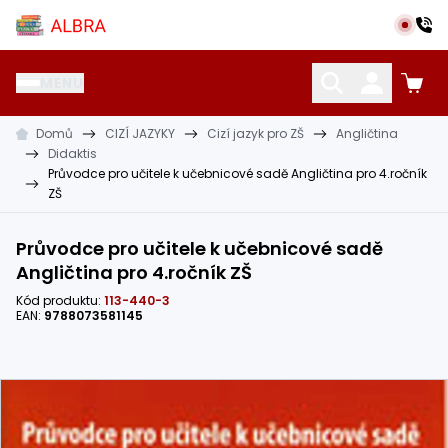
Přeskočit na hlavní obsah
Albra s.r.o.
MENU
Domů
CIZÍ JAZYKY
Cizí jazyk pro ZŠ
Angličtina
KATALOG UČEBNIC
CIZÍ JAZYKY
OSTATNÍ POMŮCKY
Didaktis
Průvodce pro učitele k učebnicové sadě Angličtina pro 4.ročník
ZŠ
Průvodce pro učitele k učebnicové sadě
Angličtina pro 4.ročník ZŠ
Kód produktu:
113-440-3
EAN:
9788073581145