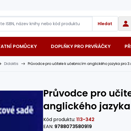
Hledat
TATNÍ POMŮCKY
DOPLŇKY PRO PRVŇÁČKY
PŘ
Didaktis
Průvodce pro učitele k učebnicím anglického jazyka pro 3.
Průvodce pro učit
anglického jazyka 
Kód produktu:
113-342
EAN:
9788073580919