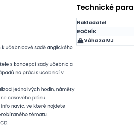
Technické par
Nakladatel
ROČNÍK
Váha za MJ
k učebnicové sadě anglického
ele s koncepcí sady učebnic a
padů na práci s učebnicí v
lizaci jednolivých hodin, náměty
tně časového plánu.
 Info navíc, ve které najdete
 probíraného tématu.
 CD.