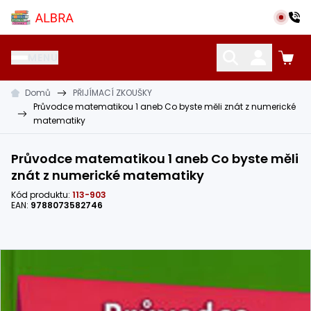
Přeskočit na hlavní obsah
Albra s.r.o.
MENU
Domů
PŘIJÍMACÍ ZKOUŠKY
KATALOG UČEBNIC
CIZÍ JAZYKY
OSTATNÍ POMŮCKY
Průvodce matematikou 1 aneb Co byste měli znát z numerické
matematiky
Průvodce matematikou 1 aneb Co byste měli
znát z numerické matematiky
Kód produktu:
113-903
EAN:
9788073582746