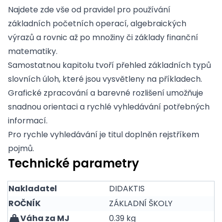
Najdete zde vše od pravidel pro používání
základních početních operací, algebraických
výrazů a rovnic až po množiny či základy finanční
matematiky.
Samostatnou kapitolu tvoří přehled základních typů
slovních úloh, které jsou vysvětleny na příkladech.
Grafické zpracování a barevné rozlišení umožňuje
snadnou orientaci a rychlé vyhledávání potřebných
informací.
Pro rychle vyhledávání je titul doplněn rejstříkem
pojmů.
Technické parametry
Nakladatel
DIDAKTIS
ROČNÍK
ZÁKLADNÍ ŠKOLY
Váha za MJ
0.39 kg