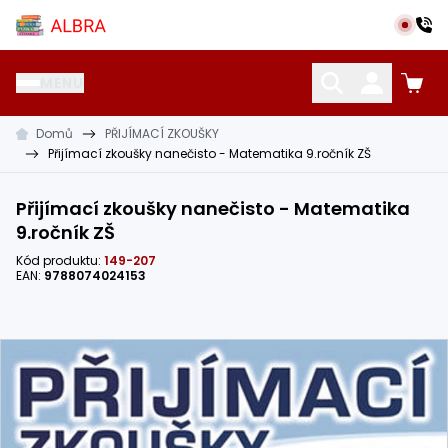
Přeskočit na hlavní obsah
Albra s.r.o.
MENU
Domů
PŘIJÍMACÍ ZKOUŠKY
KATALOG UČEBNIC
CIZÍ JAZYKY
OSTATNÍ POMŮCKY
Přijímací zkoušky nanečisto - Matematika 9.ročník ZŠ
Přijímací zkoušky nanečisto - Matematika
9.ročník ZŠ
Kód produktu:
149-207
EAN:
9788074024153