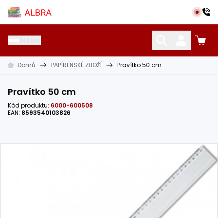
Přeskočit na hlavní obsah
Albra s.r.o.
MENU
Domů
PAPÍRENSKÉ ZBOŽÍ
Pravítko 50 cm
KATALOG UČEBNIC
CIZÍ JAZYKY
OSTATNÍ POMŮCKY
Pravítko 50 cm
Kód produktu:
6000-600508
EAN:
8593540103826