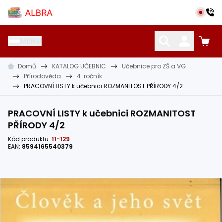
Přeskočit na hlavní obsah
Albra s.r.o.
MENU
Domů
KATALOG UČEBNIC
Učebnice pro ZŠ a VG
KATALOG UČEBNIC
CIZÍ JAZYKY
OSTATNÍ POMŮCKY
Přírodověda
4. ročník
PRACOVNÍ LISTY k učebnici ROZMANITOST PŘÍRODY 4/2
PRACOVNÍ LISTY k učebnici ROZMANITOST
PŘÍRODY 4/2
Kód produktu:
11-129
EAN:
8594165540379