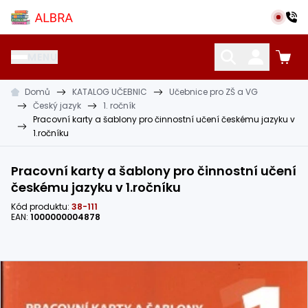
Přeskočit na hlavní obsah
Albra s.r.o.
MENU
Domů
KATALOG UČEBNIC
Učebnice pro ZŠ a VG
KATALOG UČEBNIC
CIZÍ JAZYKY
OSTATNÍ POMŮCKY
Český jazyk
1. ročník
Pracovní karty a šablony pro činnostní učení českému jazyku v
1.ročníku
Pracovní karty a šablony pro činnostní učení
českému jazyku v 1.ročníku
Kód produktu:
38-111
EAN:
1000000004878