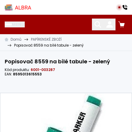
Přeskočit na hlavní obsah
Albra s.r.o.
MENU
Domů
PAPÍRENSKÉ ZBOŽÍ
KATALOG UČEBNIC
CIZÍ JAZYKY
OSTATNÍ POMŮCKY
Popisovač 8559 na bílé tabule - zelený
Popisovač 8559 na bílé tabule - zelený
Kód produktu:
6001-003287
EAN:
8595013615553